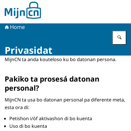
bai homepage di MijnCN
Home
Ye
Privasidat
MijnCN ta anda kouteloso ku bo datonan persona.
Pakiko ta prosesá datonan
personal?
MijnCN ta usa bo datonan personal pa diferente meta,
esta ora di:
Petishon i/òf aktivashon di bo kuenta
Uso di bo kuenta